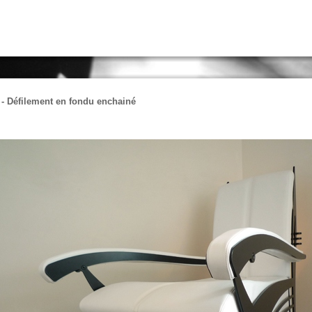
- Défilement en fondu enchainé